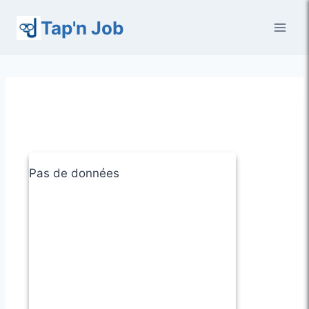
Aller
Tap'n Job
au
contenu