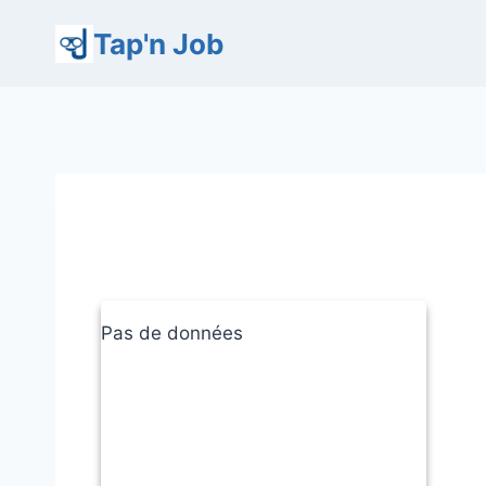
Aller
Tap'n Job
au
contenu