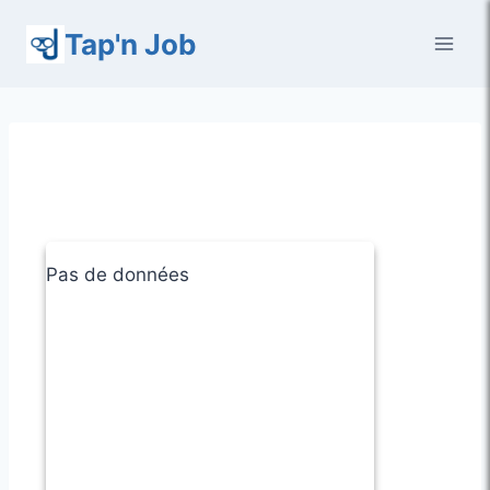
Aller
Tap'n Job
au
contenu