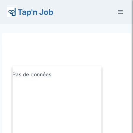
Aller
Tap'n Job
au
contenu