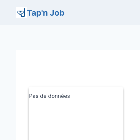
Aller
Tap'n Job
au
contenu