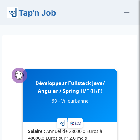
Aller
Tap'n Job
au
contenu