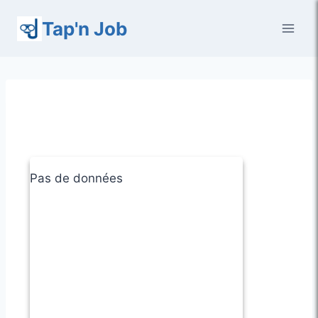
Aller
Tap'n Job
au
contenu