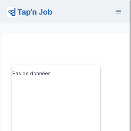
Aller
Tap'n Job
au
contenu