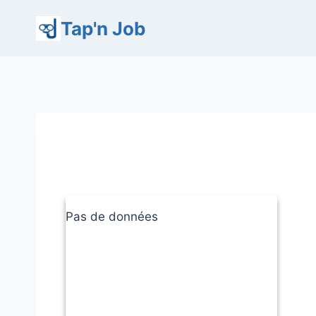
Aller
Tap'n Job
au
contenu