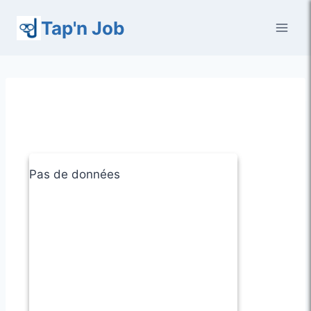
Aller
Tap'n Job
au
contenu