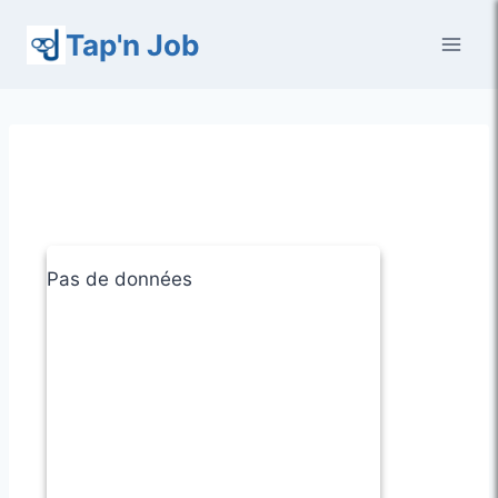
Aller
Tap'n Job
au
contenu