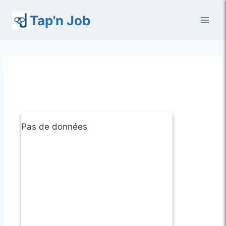
Aller
Tap'n Job
au
contenu