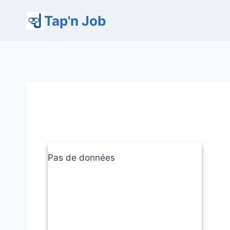
Aller
Tap'n Job
au
contenu