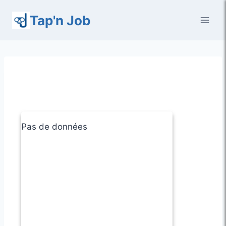
Aller
Tap'n Job
au
contenu