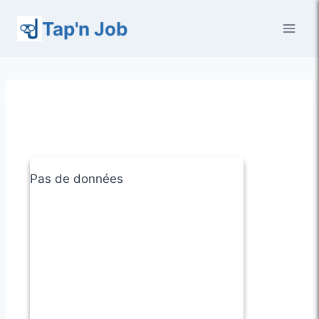
Aller
Tap'n Job
au
contenu