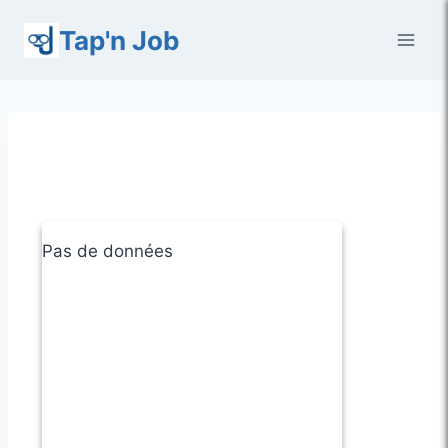
Aller
Tap'n Job
au
contenu