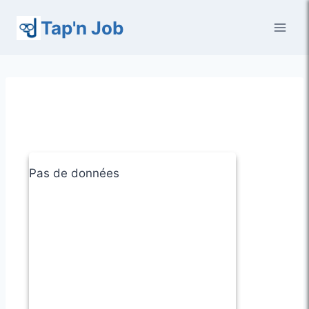
Aller
Tap'n Job
au
contenu