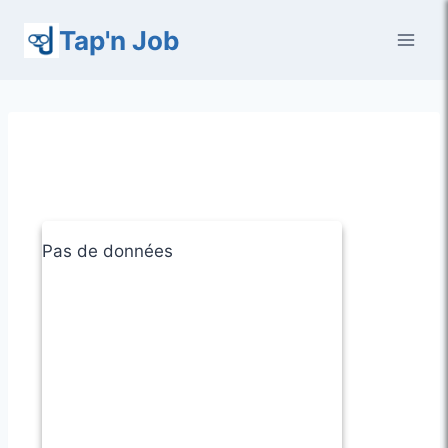
Aller
Tap'n Job
au
contenu