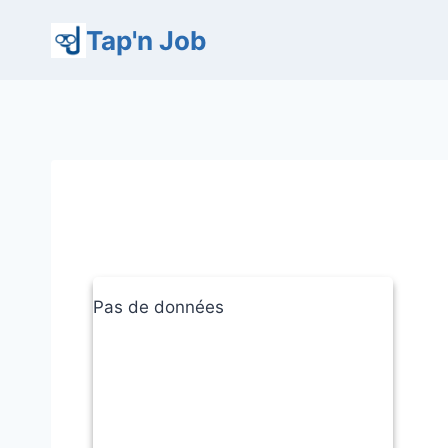
Aller
Tap'n Job
au
contenu