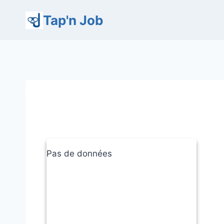
Aller
Tap'n Job
au
contenu