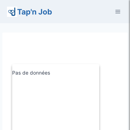
Aller
Tap'n Job
au
contenu