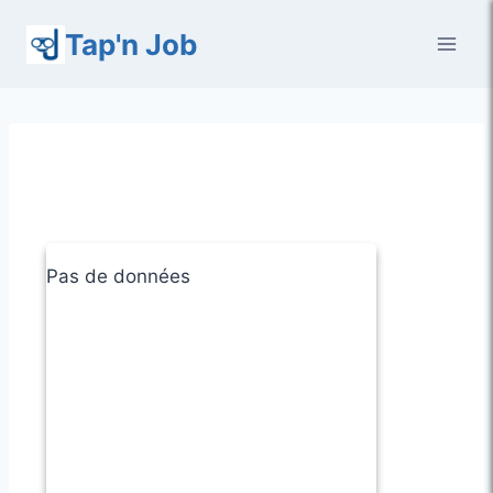
Aller
Tap'n Job
au
contenu