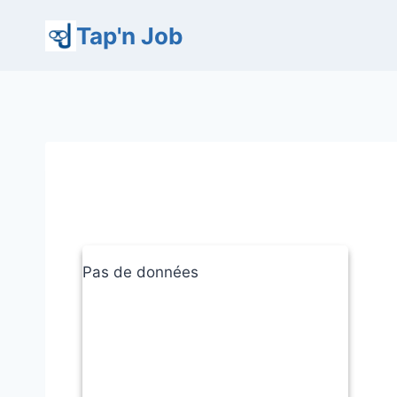
Aller
Tap'n Job
au
contenu