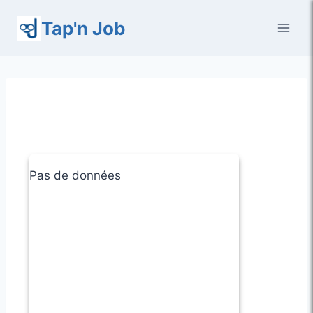
Aller
Tap'n Job
au
contenu