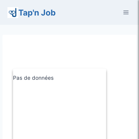
Aller
Tap'n Job
au
contenu