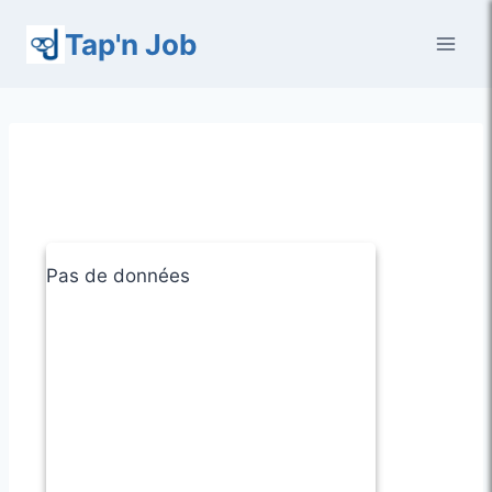
Aller
Tap'n Job
au
contenu