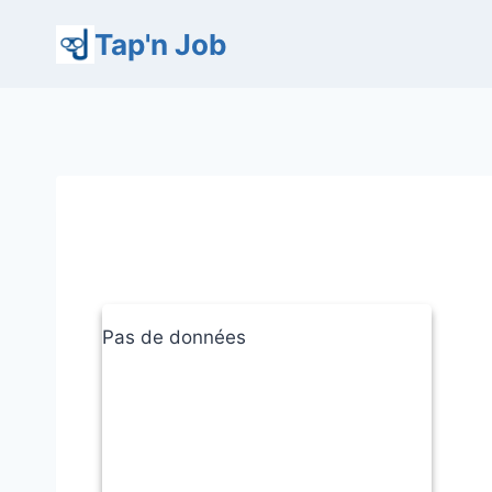
Aller
Tap'n Job
au
contenu